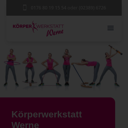

0176 80 19 15 54
oder
(02389) 6726
a
Körper­werkstatt
Werne