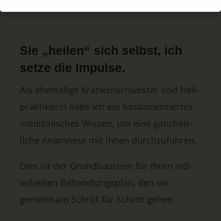
Sie „heilen“ sich selbst, ich
setze die Impulse.
Als ehemalige Kranken­schwester und Heil­
praktikerin habe ich ein funda­men­tiertes
medizi­nisches Wissen, um eine ganz­heit­
liche Anamnese mit ihnen durch­zu­führen.
Dies ist der Grund­bau­stein für Ihren indi­
vidu­ellen Behand­lungs­plan, den wir
gemein­sam Schritt für Schritt gehen.