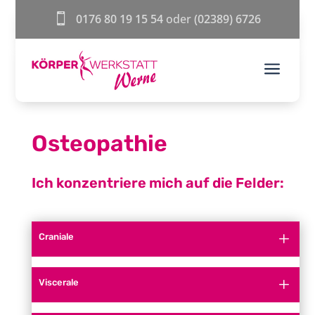

0176 80 19 15 54
oder
(02389) 6726
a
Osteopathie
Ich konzentriere mich auf die Felder:
Craniale
Viscerale