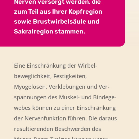
Nerven versorgt werden, die
zum Teil aus Ihrer Kopf­region
sowie Brust­wirbel­säule und
Sakral­region stammen.
Eine Einschränkung der Wirbel­
beweglich­keit, Festig­keiten,
Myogelosen, Verkle­bungen und Ver­
span­nungen des Muskel- und Bindege­
webes können zu einer Ein­schrän­kung
der Nerven­funktion führen. Die daraus
resul­tierenden Beschwerden des